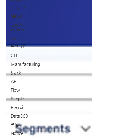
Service
News
관리자
(Admin)
App
컨택센터
CTI
Manufacturing
Slack
API
Flow
People
Recruit
Data360
백업
Notice