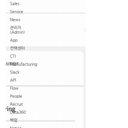
Sales
Service
News
관리자
(Admin)
App
컨택센터
CTI
Manufacturing
Slack
API
Flow
People
Recruit
Data360
백업