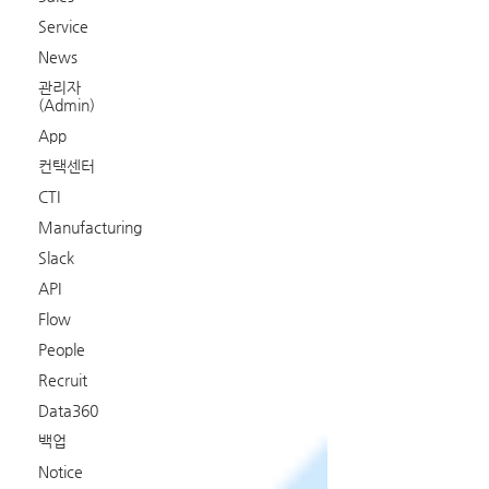
Service
News
관리자
(Admin)
App
컨택센터
CTI
Manufacturing
Slack
API
Flow
People
Recruit
Data360
백업
Notice