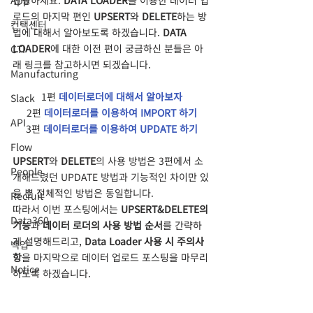
App
로드의 마지막 편인 
UPSERT
와 
DELETE
하는 방
컨택센터
법에 대해서 알아보도록 하겠습니다. 
DATA 
LOADER
에 대한 이전 편이 궁금하신 분들은 아
CTI
래 링크를 참고하시면 되겠습니다.
Manufacturing
1편 
데이터로더에 대해서 알아보자
Slack
2편 
데이터로더를 이용하여 IMPORT 하기
API
3편 
데이터로더를 이용하여 UPDATE 하기
Flow
UPSERT
와 
DELETE
의 사용 방법은 3편에서 소
People
개해드렸던 UPDATE 방법과 기능적인 차이만 있
을 뿐 전체적인 방법은 동일합니다.
Recruit
따라서 이번 포스팅에서는 
UPSERT&DELETE의 
Data360
기능
과 
데이터 로더의 사용 방법 순서
를 간략하
게 설명해드리고, 
Data Loader 사용 시 주의사
백업
항
을 마지막으로 데이터 업로드 포스팅을 마무리 
Notice
하도록 하겠습니다.