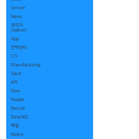
Service
News
관리자
(Admin)
App
컨택센터
CTI
Manufacturing
Slack
API
Flow
People
Recruit
Data360
백업
Notice