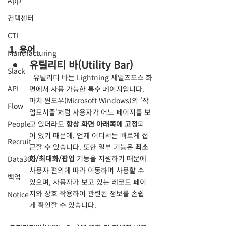
App
컨택센터
CTI
1. 용어
Manufacturing
유틸리티 바(Utility Bar)
Slack
  유틸리티 바는 Lightning 세일즈포스 화
API
면에서 사용 가능한 특수 페이지입니다. 
마치 윈도우(Microsoft Windows)의 '작
Flow
업표시줄'처럼 사용자가 어느 페이지를 보
People
고 있더라도 
항상 화면 아래쪽에 고정
되
어 있기 때문에, 언제 어디서든 빠르게 접
Recruit
근할 수 있습니다. 또한 일부 기능은 
최소
화/최대화/팝업
 기능을 지원하기 때문에 
Data360
사용자 편의에 따라 이동하며 사용할 수 
백업
있으며, 사용자가 보고 있는 레코드 페이
지와 상호 작용하여 관련된 정보를 손쉽
Notice
게 확인할 수 있습니다.