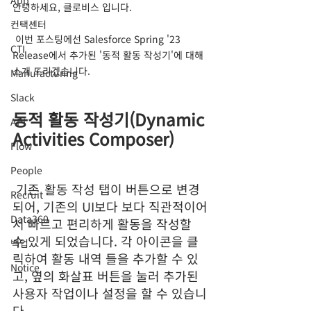
App
안녕하세요, 클로비스 입니다.
컨택센터
 이번 포스팅에선 Salesforce Spring '23 
CTI
Release에서 추가된 '동적 활동 작성기'에 대해 
소개 드리겠습니다.
Manufacturing
Slack
동적 활동 작성기(Dynamic 
API
Activities Composer)
Flow
People
 기존
활동 작성 탭이 버튼으로 변경
Recruit
되어, 기존의 UI보다 보다 직관적이어
Data360
서 빠르고 편리하게 활동을 작성할 
수 있게 되었습니다. 각 아이콘을 클
백업
릭하여 활동 내역 들을 추가할 수 있
Notice
고, 옆의 화살표 버튼을 눌러 추가된 
사용자 작업이나 설정을 할 수 있습니
다.