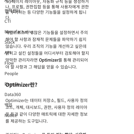
App
드, 페이지 레이아웃, 자동화 규칙 등을 생성하거
나, 프로필, 권한집합 등을 통해 사용자에게 권한
컨택센터
을 부여하는 등 다양한 기능들을 설정하게 됩니
다. 
CTI
Manufacturing
세일즈포스의 수많은 기능들을 설정하면서 주의
해야 할 사항과 잠재적 문제들을 파악하기 쉽지 
Slack
않습니다. 우리 조직의 기능을 개선하고 싶은데 
API
얽히고 설킨 설정들을 어디서부터 검토해야 할지 
막막한 관리자라면 
Optimizer
를 통해 관리되어
Flow
야 할 사항과 그 해답을 얻을 수 있습니다.
People
Recruit
Optimizer란?
Data360
Optimizer는 데이터 저장소, 필드, 사용자 정의 
백업
코드, 개체, 대시보드, 권한, 사용자 정의 레이아
웃 등과 같이 다양한 매트릭에 대한 자세한 정보
Notice
를 제공하는 도구입니다. 