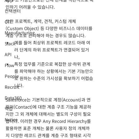
App
인하기 어려울 수 있습니다.
컨택센터
또한 프로젝트, 계약, 견적, 커스텀 개체
CTI
(Custom Object) 등 다양한 비즈니스 데이터를 
Manufacturing
계층 구조로 관리해야 하는 경우도 많습니다. 
예를 들어 최상위 프로젝트 레코드 아래 여
Slack
러 단계의 하위 프로젝트가 연결되어 있거
API
나,
특정 업무를 기준으로 복잡한 상·하위 관계
Flow
를 파악해야 하는 상황에서는 기본 기능만으
People
로 원하는 수준의 가시성을 확보하기 어렵습
니다.
Recruit
Data360
Salesforce는 기본적으로 계정(Account)과 연
락처(Contact)에 대한 계층 구조 기능을 제공하
백업
지만 그 외 개체에 대해서는 별도의 구성이 필요
Notice
합니다. 이러한 경우 Any Record Hierarchy를 
활용하면 표준 개체는 물론 사용자 정의 개체까
지 다양한 레코드 관계를 계층 구조 형태로 시각