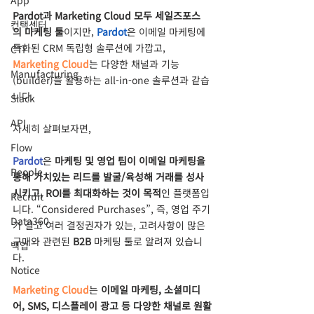
App
Pardot과 Marketing Cloud 모두 세일즈포스
컨택센터
의 마케팅 툴
이지만, 
Pardot
은 이메일 마케팅에 
특화된 CRM 독립형 솔루션에 가깝고, 
CTI
Marketing Cloud
는 다양한 채널과 기능
Manufacturing
(builder)을 활용하는 all-in-one 솔루션과 같습
니다. 
Slack
API
자세히 살펴보자면,
Flow
Pardot
은 
마케팅 및 영업 팀이 이메일 마케팅을 
People
통해 가치있는 리드를 발굴/육성해 거래를 성사
시키고, ROI를 최대화하는 것이 목적
인 플랫폼입
Recruit
니다. “Considered Purchases”, 즉, 영업 주기
Data360
가 길고 여러 결정권자가 있는, 고려사항이 많은 
구매와 관련된 
B2B
 마케팅 툴로 알려져 있습니
백업
다.
Notice
Marketing Cloud
는 
이메일 마케팅, 소셜미디
어, SMS, 디스플레이 광고 등 다양한 채널로 원활