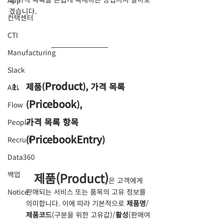
App
겠습니다.
컨택센터
CTI
Manufacturing
Slack
Product
제품(
), 가격 목록
API
Pricebook
(
),
Flow
가격 목록 항목
People
PricebookEntry
(
)
Recruit
Data360
백업
제품(Product)
은 고객에게 
Notice
판매되는 서비스 또는 품목의 고유 정보를 
의미합니다. 이에 따라 기본적으로 
제품명
/
제품코드
(
구분을 위한 고유값
)/
활성
(
판매여