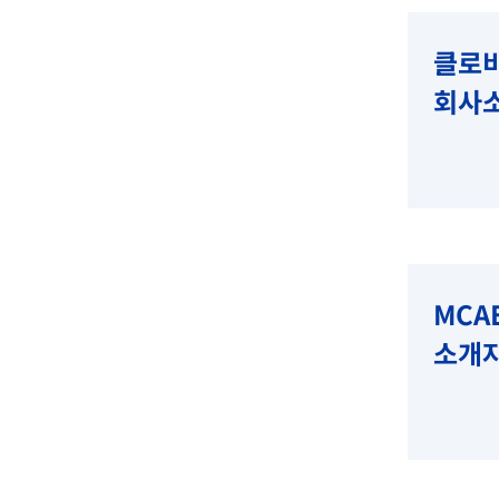
클로
회사
MCA
​소개