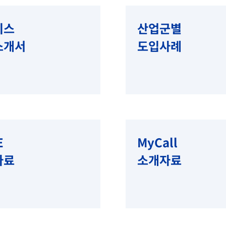
비스
산업군별
소개서
도입사례
E
MyCall
자료
​소개자료