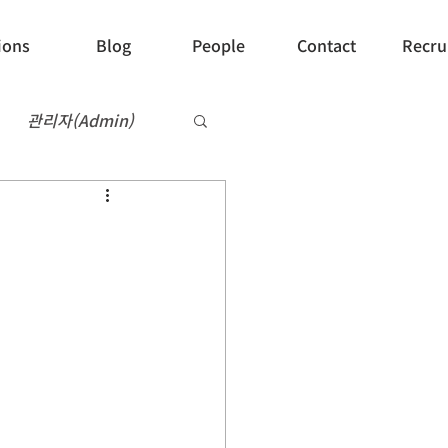
ions
Blog
People
Contact
Recru
관리자(Admin)
Recruit