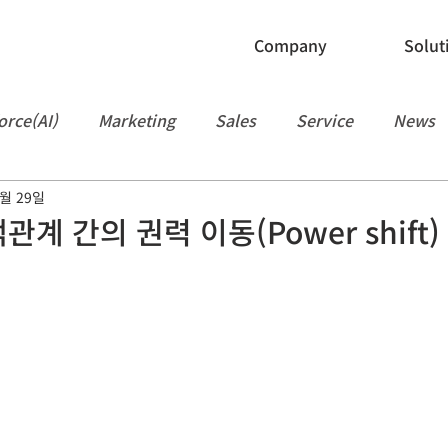
Company
Solut
orce(AI)
Marketing
Sales
Service
News
1월 29일
Manufacturing
Slack
API
Flow
People
객관계 간의 권력 이동(Power shift)