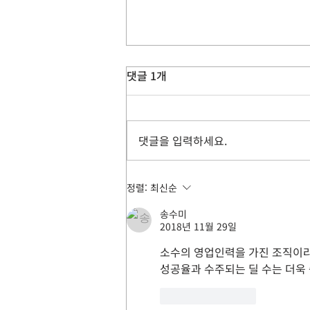
댓글 1개
댓글을 입력하세요.
[Salesforce for Slack]
정렬:
최신순
Salesforce 채널 : CRM 데이터
송수미
와 팀 대화를 한곳에서
2018년 11월 29일
소수의 영업인력을 가진 조직이라
성공율과 수주되는 딜 수는 더욱 
좋아요
답글