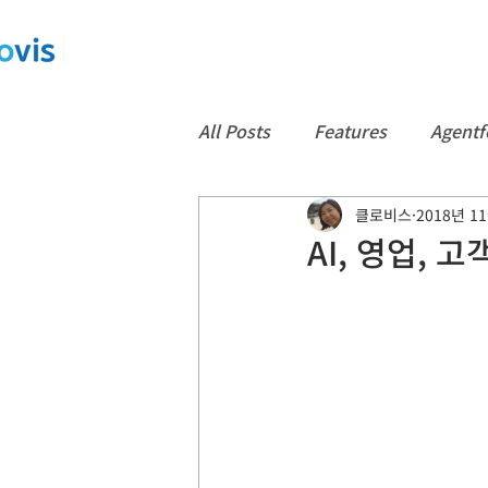
All Posts
Features
Agentf
클로비스
2018년 1
App
컨택센터
CTI
AI, 영업, 고
Data360
백업
Notice