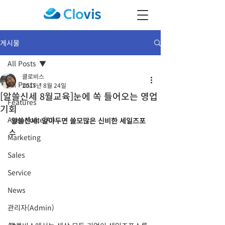
게시물
All Posts
클로비스
All Posts
2017년 8월 24일
[알쓸신세 8월교육]눈에 쏙 들어오는 영업
Features
기회
Agentforce(AI)
알쓸신세! 알아두면 쓸모많은 신비한 세일즈포
스
Marketing
Sales
Service
News
관리자(Admin)