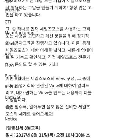
App
클로비스에서는 세상 모든 기업이 세일즈포스를 
잘 활용하는 그날을 만들기 위하여! 항상 많은 고
컨택센터
민을 하고 있습니다.  
CTI
그  중 하나로 현재 세일즈포스를 사용하는 고객 
Manufacturing
또는 사용을 고민하고 계신 분들을 위해 정기적
인 사용자교육을 진행하고 있습니다. 이를  통해 
Slack
세일즈포스에 대한 이해를 넓히고, 새롭게 업데이
API
트 된 기능도 확인하고, 직접 세일즈포스 전문가
에게 문의도 할 수 있는  기회!  
Flow
People
이번 8월에는 세일즈포스의 View 구성, 그 중에
서도 영업기회와 관련된 View에 대하여 알려드
Recruit
리고, 내가 원하는 View를 만드는 내용까지 다룰 
Data360
예정입니다.
알면 알수록, 알아두면 쓸모 많은 신비한 세일즈
백업
포스의 세계로 들어오세요! 
Notice
[알뜰신세 8월교육]
일시: 2017년 8월 31일(목) 오전 10시(30분 소