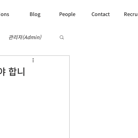
ions
Blog
People
Contact
Recru
관리자(Admin)
Recruit
야 합니