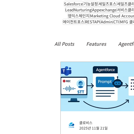
Salesforce
기능설정
세일즈포스
세일즈클
LeadNurturing
Appexchange
서비스클
앱익스체인지
Marketing Cloud Accou
에이전트포스
RESTAPI
Admin
CTI
MFG 
All Posts
Features
Agentf
컨택센터
CTI
Manufac
Notice
클로비스
2025년 11월 21일