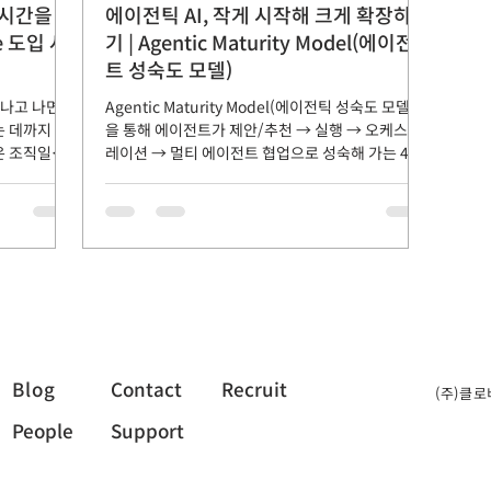
1시간을 5
에이전틱 AI, 작게 시작해 크게 확장하
e 도입 사
기 | Agentic Maturity Model(에이전
트 성숙도 모델)
끝나고 나면
Agentic Maturity Model(에이전틱 성숙도 모델)
 데까지 시
을 통해 에이전트가 제안/추천 → 실행 → 오케스트
은 조직일수
레이션 → 멀티 에이전트 협업으로 성숙해 가는 4단
소모로 이어집
계를 제시하고, 각 단계에서 무엇을 준비해야 하는지
 벗어나기 위
 사례를 소개
율 과 업무
 회의를 진행
정리해 공유
문제점이 있었
상이 회의록
깊이나 양식에
누락됨 또한,
Blog
Contact
Recruit
(주)클로
포인트 + 액
People
Support
가 많고, 범
화에는 한계가