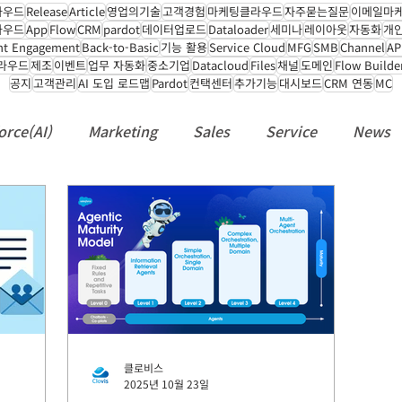
라우드
Release
Article
영업의기술
고객경험
마케팅클라우드
자주묻는질문
이메일마
라우드
App
Flow
CRM
pardot
데이터업로드
Dataloader
세미나
레이아웃
자동화
개
nt Engagement
Back-to-Basic
기능 활용
Service Cloud
MFG
SMB
Channel
A
클라우드
제조
이벤트
업무 자동화
중소기업
Datacloud
Files
채널
도메인
Flow Builde
공지
고객관리
AI 도입 로드맵
Pardot
컨택센터
추가기능
대시보드
CRM 연동
MC
orce(AI)
Marketing
Sales
Service
News
turing
Slack
API
Flow
People
Recru
클로비스
2025년 10월 23일