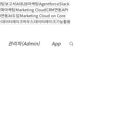
케팅
보고서
AI
B2B마케팅
Agentforce
Slack
인화마케팅
Marketing Cloud
CRM연동
API
PI연동
AI도입
Marketing Cloud on Core
r
데이터레이크하우스
데이터레이크
기능활용
© Copyright 2022. Clovis
관리자(Admin)
Co., Ltd.
App
it
Data360
백업