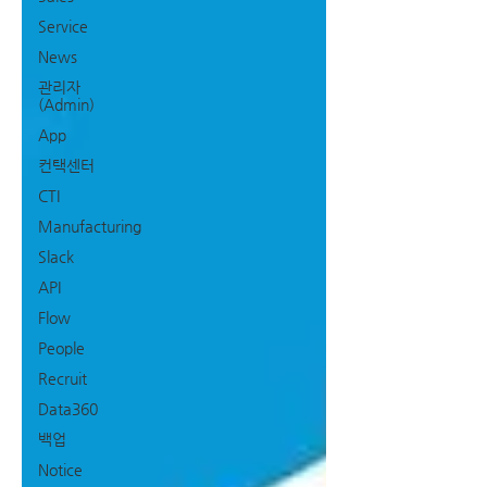
Service
News
관리자
(Admin)
App
컨택센터
CTI
Manufacturing
Slack
API
Flow
People
Recruit
Data360
백업
Notice