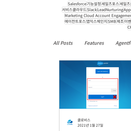
Salesforce
기능설정
세일즈포스
세일즈
서비스클라우드
Slack
LeadNurturing
App
Marketing Cloud Account Engageme
에이전트포스
앱익스체인지
SMB
제조
이
C
All Posts
Features
Agentf
컨택센터
CTI
Manufac
Notice
클로비스
2021년 1월 27일