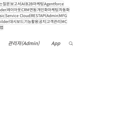
는질문
보고서
AI
B2B마케팅
Agentforce
ader
레이아웃
CRM연동
개인화마케팅
자동화
sic
Service Cloud
RESTAPI
Admin
MFG
ilder
대시보드
기능활용
공지
고객관리
MC
드맵
© Copyright 2022. Clovis
관리자(Admin)
Co., Ltd.
App
it
Data360
백업