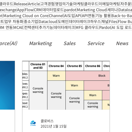
클라우드
Release
Article
고객경험
영업의기술
마케팅클라우드
이메일마케팅
자주묻
exchange
App
Flow
CRM
데이터업로드
pardot
Marketing Cloud
세미나
Datalo
nt
Marketing Cloud on Core
Channel
AI도입
API
API연동
기능 활용
Back-to-Ba
벤트
업무 자동화
중소기업
Datacloud
도메인
데이터레이크하우스
채널
Files
Flow Bu
RM 연동
MCAE
컨택센터
추가기능
데이터레이크
MFG 클라우드
Pardot
AI 도입 로
orce(AI)
Marketing
Sales
Service
News
turing
Slack
API
Flow
People
Recru
클로비스
2021년 1월 15일